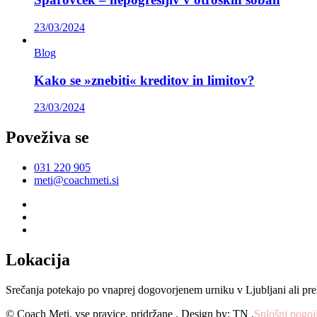
23/03/2024
Blog
Kako se »znebiti« kreditov in limitov?
23/03/2024
Poveživa se
031 220 905
meti@coachmeti.si
Lokacija
Srečanja potekajo po vnaprej dogovorjenem urniku v Ljubljani ali pr
© Coach Meti, vse pravice, pridržane
. Design by: TN
.
Splošni pogoj