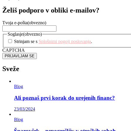
Želiš podporo v obliki e-mailov?
Tvoja e-pošta
(obvezno)
Soglasje
(obvezno)
Strinjam se s
Splošnimi pogoji poslovanja
.
CAPTCHA
Sveže
Blog
Ali poznaš prvi korak do urejenih financ?
23/03/2024
Blog
Šparovček – nepogrešljiv v otroških sobah