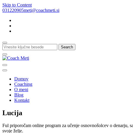
Skip to Content
031220905
meti@coachmeti.si
Kaj
želite
najti?
Drzni si živeti svoje sanje!
Coach Meti
Domov
Coaching
O meni
Blog
Kontakt
Lucija
Ful priporočam online program za učenje osnovnošolcev o denarju, saj
svoje želje.