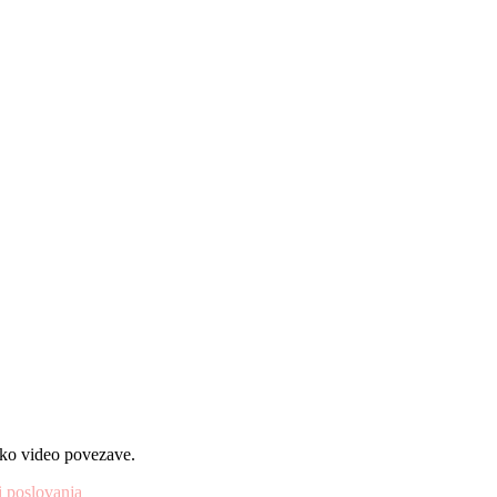
eko video povezave.
i poslovanja